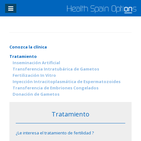
Toggle
navigation
Conozca la clínica
Tratamiento
Inseminación Artificial
Transferencia Intratubárica de Gametos
Fertilización In Vitro
Inyección Intracitoplasmática de Espermatozoides
Transferencia de Embriones Congelados
Donación de Gametos
Tratamiento
¿Le interesa el tratamiento de fertilidad ?