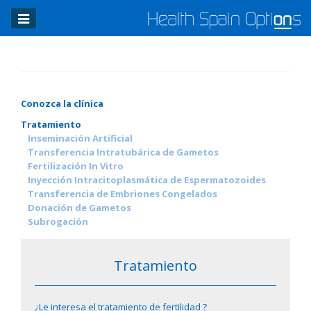
Toggle
navigation
Conozca la clínica
Tratamiento
Inseminación Artificial
Transferencia Intratubárica de Gametos
Fertilización In Vitro
Inyección Intracitoplasmática de Espermatozoides
Transferencia de Embriones Congelados
Donación de Gametos
Subrogación
Tratamiento
¿Le interesa el tratamiento de fertilidad ?