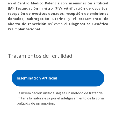
en el
Centro Médico Palencia
son:
inseminación artificial
(IA)
,
fecundación in vitro (FIV)
,
vitrificación de ovocitos
,
recepción de ovocitos donados
,
recepción de embriones
donados
,
subrogación uterina
y el
tratamiento de
aborto de repetición
así como
el Diagnostico Genético
Preimplantacional
.
Tratamientos de fertilidad
Inseminación Artificial
La inseminación artificial (IA) es un método de tratar de
imitar a la naturaleza por el adelgazamiento de la zona
pelúcida de un embrión.