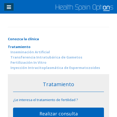
Toggle
navigation
Conozca la clínica
Tratamiento
Inseminación Artificial
Transferencia Intratubárica de Gametos
Fertilización In Vitro
Inyección Intracitoplasmática de Espermatozoides
Tratamiento
¿Le interesa el tratamiento de fertilidad ?
Realizar consulta